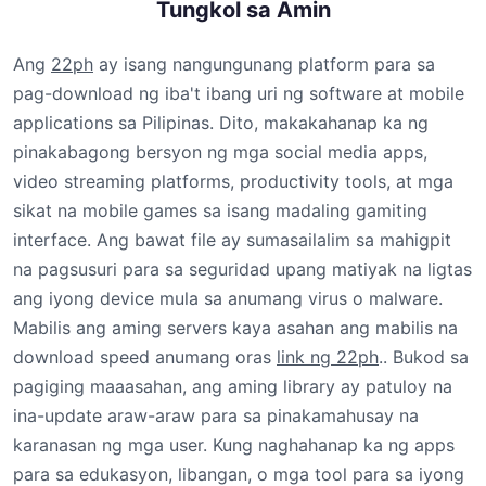
Tungkol sa Amin
Ang
22ph
ay isang nangungunang platform para sa
pag-download ng iba't ibang uri ng software at mobile
applications sa Pilipinas. Dito, makakahanap ka ng
pinakabagong bersyon ng mga social media apps,
video streaming platforms, productivity tools, at mga
sikat na mobile games sa isang madaling gamiting
interface. Ang bawat file ay sumasailalim sa mahigpit
na pagsusuri para sa seguridad upang matiyak na ligtas
ang iyong device mula sa anumang virus o malware.
Mabilis ang aming servers kaya asahan ang mabilis na
download speed anumang oras
link ng 22ph
.. Bukod sa
pagiging maaasahan, ang aming library ay patuloy na
ina-update araw-araw para sa pinakamahusay na
karanasan ng mga user. Kung naghahanap ka ng apps
para sa edukasyon, libangan, o mga tool para sa iyong