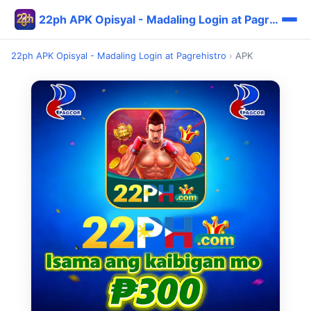
22ph APK Opisyal - Madaling Login at Pagrehistro
22ph APK Opisyal - Madaling Login at Pagrehistro
›
APK