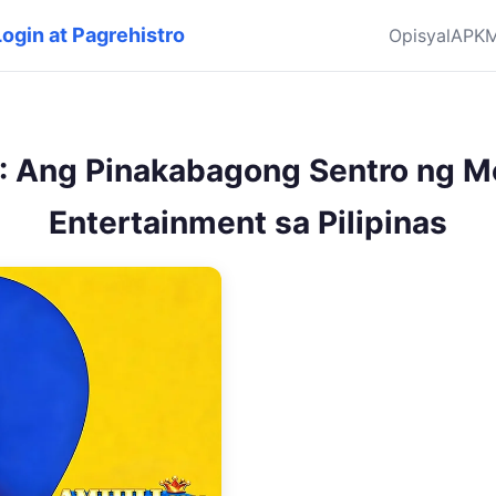
ogin at Pagrehistro
Opisyal
APK
M
 Ang Pinakabagong Sentro ng M
Entertainment sa Pilipinas