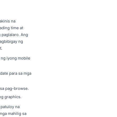
kinis na
ading time at
 paglalaro. Ang
nagbibigay ng
t.
 ng iyong mobile
pdate para sa mga
 sa pag-browse.
ng graphics.
patuloy na
mga mahilig sa