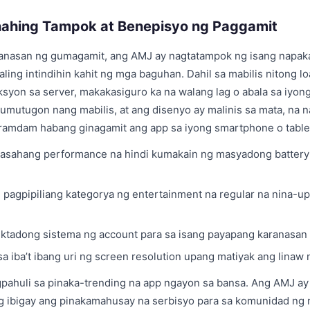
ahing Tampok at Benepisyo ng Paggamit
ranasan ng gumagamit, ang AMJ ay nagtatampok ng isang napaka
ling intindihin kahit ng mga baguhan. Dahil sa mabilis nitong lo
syon sa server, makakasiguro ka na walang lag o abala sa iyong
tumutugon nang mabilis, at ang disenyo ay malinis sa mata, na 
ramdam habang ginagamit ang app sa iyong smartphone o table
aasahang performance na hindi kumakain ng masyadong battery
pagpipiliang kategorya ng entertainment na regular na nina-u
tektadong sistema ng account para sa isang payapang karanasan
a iba’t ibang uri ng screen resolution upang matiyak ang linaw 
ahuli sa pinaka-trending na app ngayon sa bansa. Ang AMJ ay 
 ibigay ang pinakamahusay na serbisyo para sa komunidad ng 