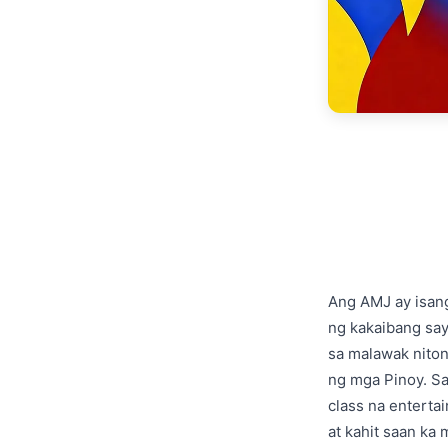
Ang AMJ ay isan
ng kakaibang say
sa malawak niton
ng mga Pinoy. S
class na enterta
at kahit saan ka