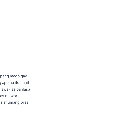
 upang magbigay
app na ito dahil
a swak sa panlasa
as ng world-
aya anumang oras