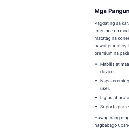
Mga Pangun
Pagdating sa ka
interface na mada
matatag na konek
bawat pindot ay 
premium na paki
Mabilis at ma
device.
Napakaraming 
user.
Ligtas at pro
Suporta para s
Huwag nang magp
nagbabago upang