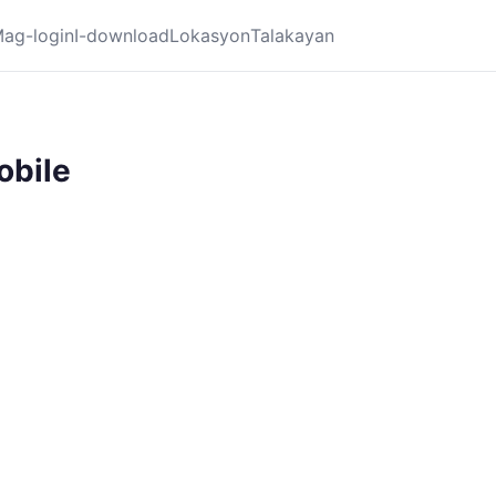
ag-login
I-download
Lokasyon
Talakayan
obile