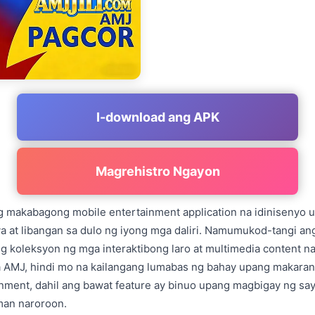
I-download ang APK
Magrehistro Ngayon
g makabagong mobile entertainment application na idinisenyo
a at libangan sa dulo ng iyong mga daliri. Namumukod-tangi ang 
g koleksyon ng mga interaktibong laro at multimedia content n
a AMJ, hindi mo na kailangang lumabas ng bahay upang makaran
inment, dahil ang bawat feature ay binuo upang magbigay ng s
 man naroroon.