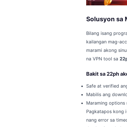
Solusyon sa 
Bilang isang progr
kailangan mag-acce
marami akong sinub
na VPN tool sa
22
Bakit sa 22ph a
Safe at verified ang
Mabilis ang downl
Maraming options 
Pagkatapos kong i
nang error sa time