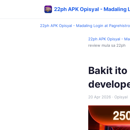
22ph APK Opisyal - Madaling L
22ph APK Opisyal - Madaling Login at Pagrehistro
22ph APK Opisyal - Mad
review mula sa 22ph
Bakit it
develope
20 Apr 2026
· Opisyal