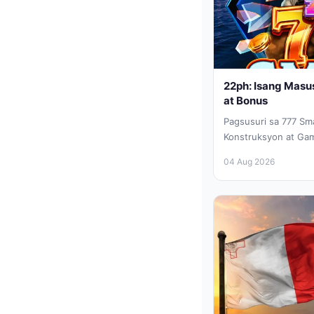
22ph: Isang Masu
at Bonus
Pagsusuri sa 777 Sm
Konstruksyon at Ga
naghahanap ng bagon
04 Aug 2026