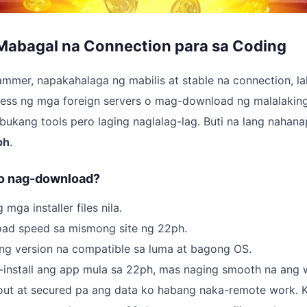
Mabagal na Connection para sa Coding
ammer, napakahalaga ng mabilis at stable na connection, l
ss ng mga foreign servers o mag-download ng malalaking l
ukang tools pero laging naglalag-lag. Buti na lang nahanap
ph
.
ko nag-download?
 mga installer files nila.
oad speed sa mismong site ng 22ph.
ng version na compatible sa luma at bagong OS.
-install ang app mula sa 22ph, mas naging smooth na ang 
out at secured pa ang data ko habang naka-remote work. K