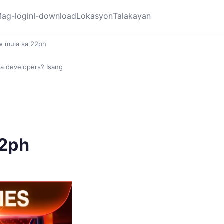
ag-login
I-download
Lokasyon
Talakayan
ew mula sa 22ph
ga developers? Isang
22ph