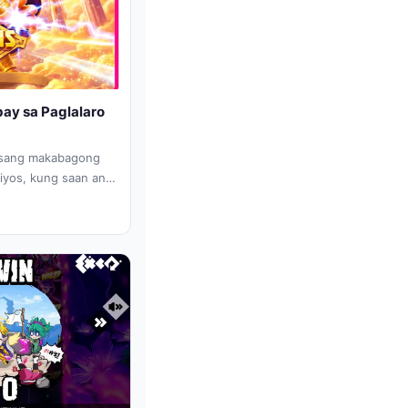
ay sa Paglalaro
isang makabagong
iyos, kung saan ang