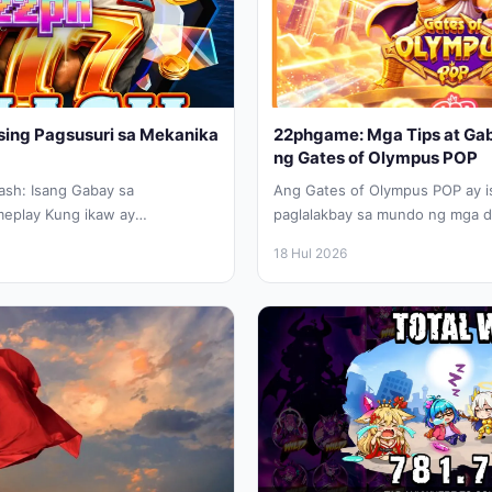
sing Pagsusuri sa Mekanika
22phgame: Mga Tips at Gab
ng Gates of Olympus POP
ash: Isang Gabay sa
Ang Gates of Olympus POP ay 
meplay Kung ikaw ay
paglalakbay sa mundo ng mga d
g laro na may kakaibang...
bawat pag-ikot ay...
18 Hul 2026