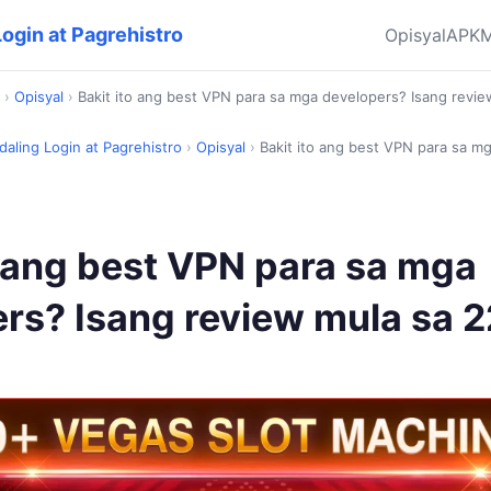
ogin at Pagrehistro
Opisyal
APK
M
›
Opisyal
›
Bakit ito ang best VPN para sa mga developers? Isang revi
aling Login at Pagrehistro
›
Opisyal
›
Bakit ito ang best VPN para sa m
o ang best VPN para sa mga
rs? Isang review mula sa 