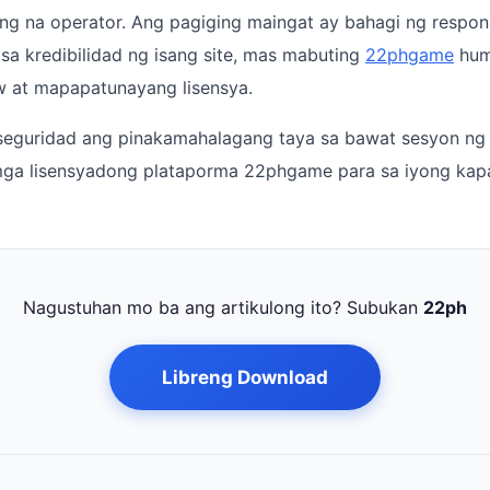
ng na operator. Ang pagiging maingat ay bahagi ng respon
a kredibilidad ng isang site, mas mabuting
22phgame
hum
w at mapapatunayang lisensya.
 seguridad ang pinakamahalagang taya sa bawat sesyon ng 
 mga lisensyadong plataporma 22phgame para sa iyong kapa
Nagustuhan mo ba ang artikulong ito? Subukan
22ph
Libreng Download