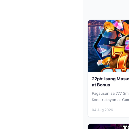
22ph: Isang Masu
at Bonus
Pagsusuri sa 777 Sm
Konstruksyon at Ga
naghahanap ng bagon
04 Aug 2026