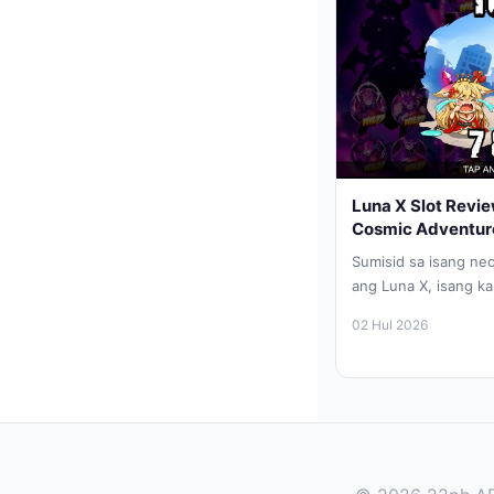
Luna X Slot Revi
Cosmic Adventur
Sumisid sa isang ne
ang Luna X, isang k
mula sa Exco na pin
02 Hul 2026