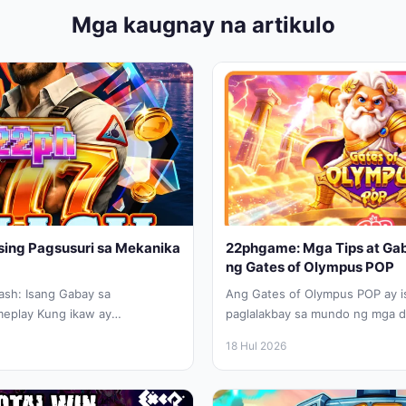
Mga kaugnay na artikulo
sing Pagsusuri sa Mekanika
22phgame: Mga Tips at Gab
ng Gates of Olympus POP
ash: Isang Gabay sa
Ang Gates of Olympus POP ay 
meplay Kung ikaw ay
paglalakbay sa mundo ng mga d
g laro na may kakaibang...
bawat pag-ikot ay...
18 Hul 2026